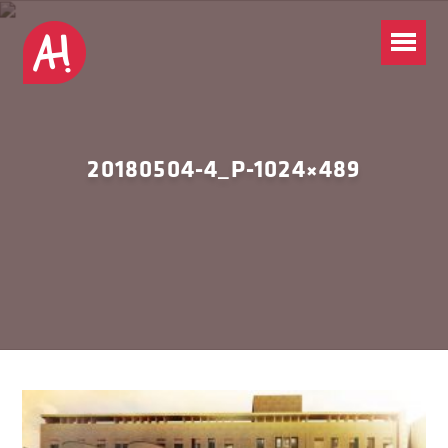
20180504-4_P-1024×489