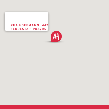
RUA HOFFMANN, 447
FLORESTA - POA/RS