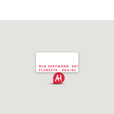
RUA HOFFMANN, 447
FLORESTA - POA/RS