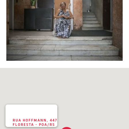
RUA HOFFMANN, 447
FLORESTA - POA/RS