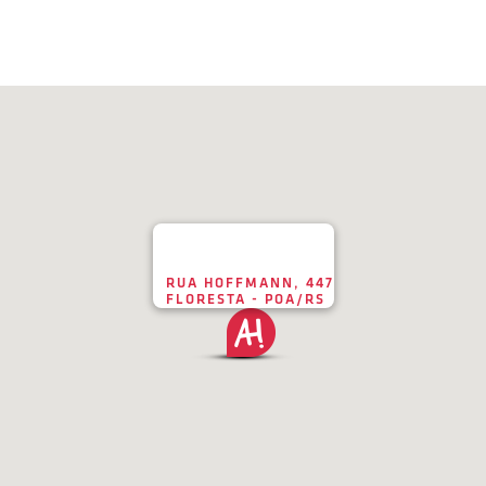
RUA HOFFMANN, 447
FLORESTA - POA/RS