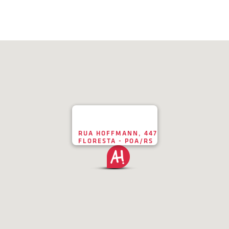
RUA HOFFMANN, 447
FLORESTA - POA/RS