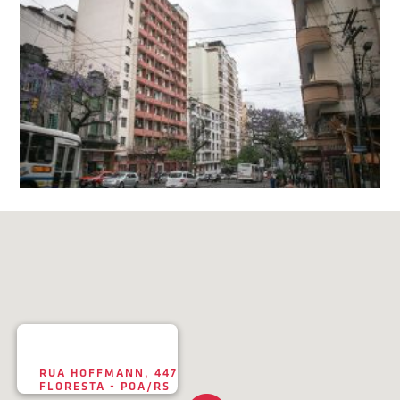
RUA HOFFMANN, 447
FLORESTA - POA/RS