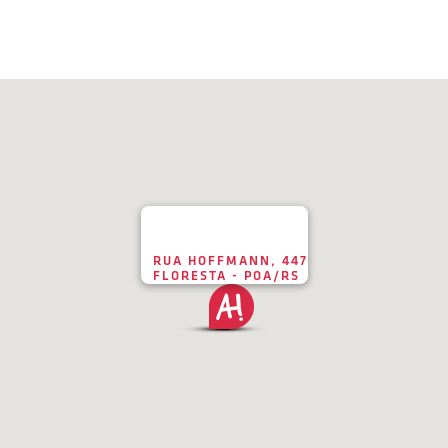
RUA HOFFMANN, 447
FLORESTA - POA/RS