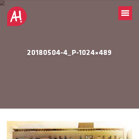
20180504-4_P-1024×489