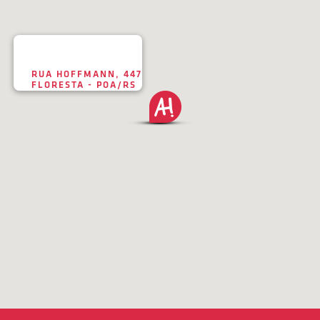
RUA HOFFMANN, 447
FLORESTA - POA/RS