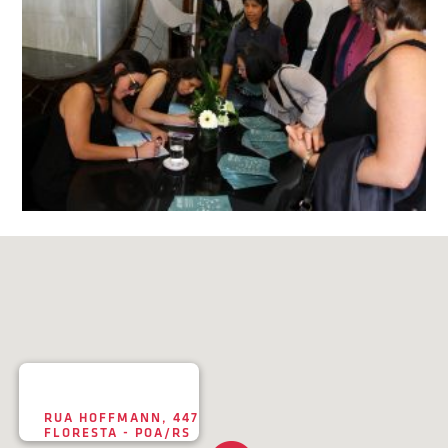
RUA HOFFMANN, 447
FLORESTA - POA/RS