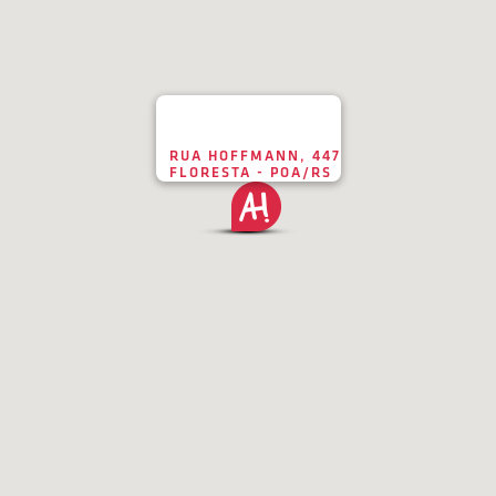
RUA HOFFMANN, 447
FLORESTA - POA/RS