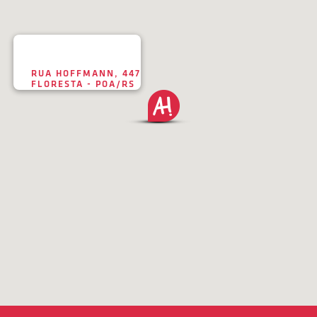
RUA HOFFMANN, 447
FLORESTA - POA/RS