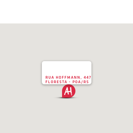
RUA HOFFMANN, 447
FLORESTA - POA/RS