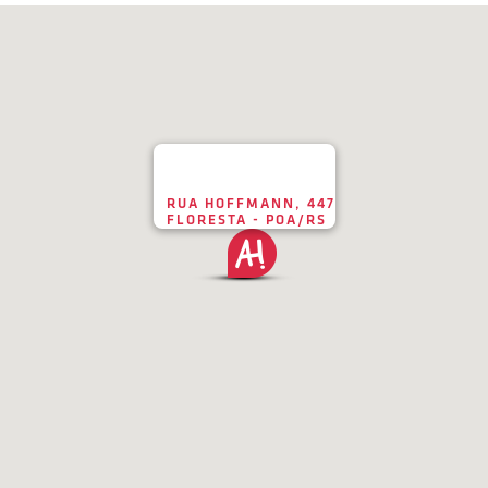
RUA HOFFMANN, 447
FLORESTA - POA/RS