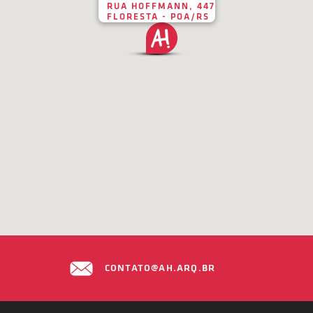
RUA HOFFMANN, 447
FLORESTA - POA/RS
CONTATO@AH.ARQ.BR