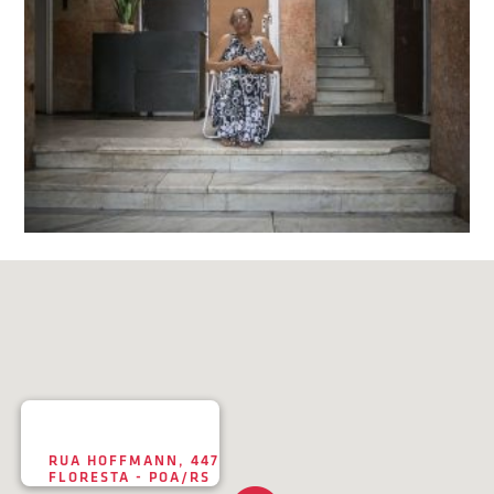
RUA HOFFMANN, 447
FLORESTA - POA/RS