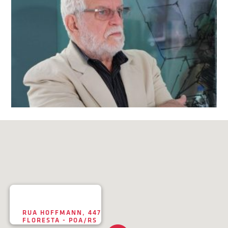
RUA HOFFMANN, 447
FLORESTA - POA/RS