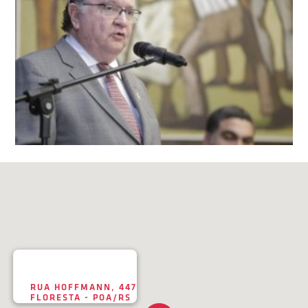
RUA HOFFMANN, 447
FLORESTA - POA/RS