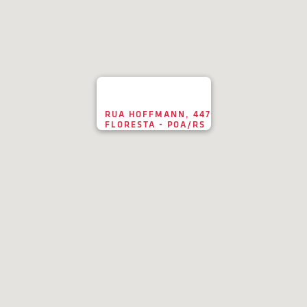
RUA HOFFMANN, 447
FLORESTA - POA/RS