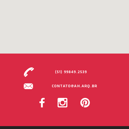
(51) 99849.2539
CONTATO@AH.ARQ.BR
FACEBOOK
INSTAGRAM
PINTEREST