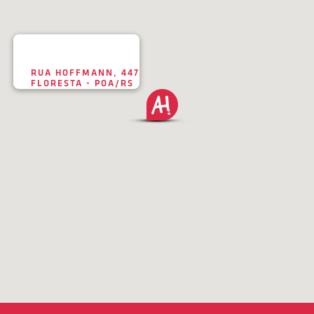
RUA HOFFMANN, 447
FLORESTA - POA/RS