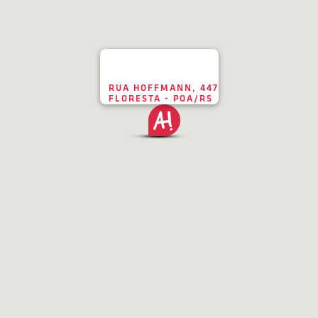
RUA HOFFMANN, 447
FLORESTA - POA/RS