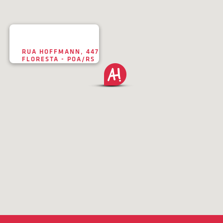
RUA HOFFMANN, 447
FLORESTA - POA/RS