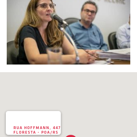
RUA HOFFMANN, 447
FLORESTA - POA/RS