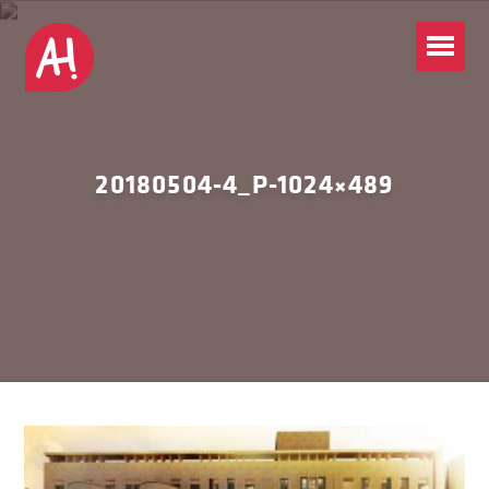
20180504-4_P-1024×489