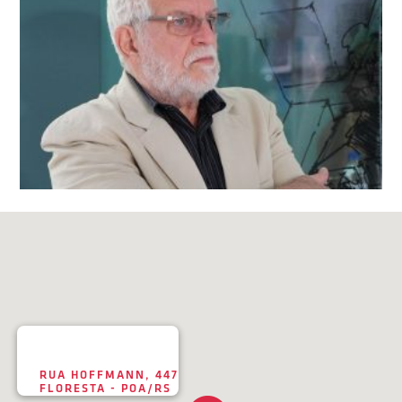
RUA HOFFMANN, 447
FLORESTA - POA/RS