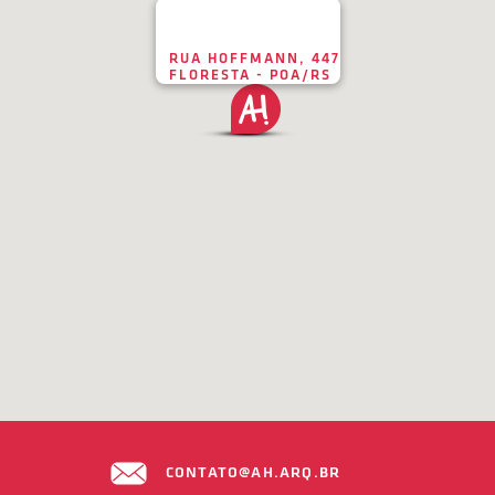
RUA HOFFMANN, 447
FLORESTA - POA/RS
CONTATO@AH.ARQ.BR