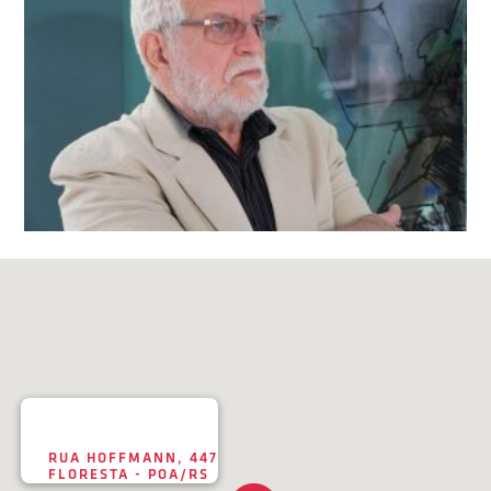
RUA HOFFMANN, 447
FLORESTA - POA/RS