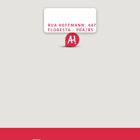
RUA HOFFMANN, 447
FLORESTA - POA/RS