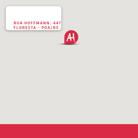
RUA HOFFMANN, 447
FLORESTA - POA/RS