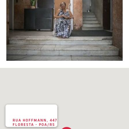
RUA HOFFMANN, 447
FLORESTA - POA/RS