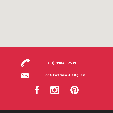
(51) 99849.2539
CONTATO@AH.ARQ.BR
FACEBOOK
INSTAGRAM
PINTEREST