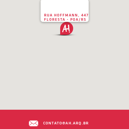
RUA HOFFMANN, 447
FLORESTA - POA/RS
CONTATO@AH.ARQ.BR