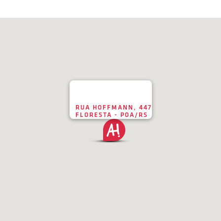
RUA HOFFMANN, 447
FLORESTA - POA/RS