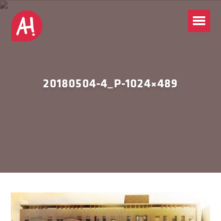
20180504-4_P-1024×489