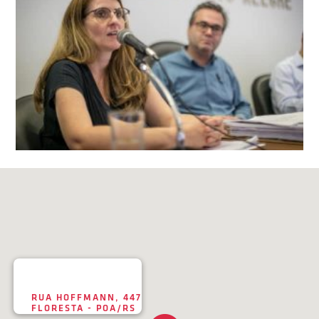
RUA HOFFMANN, 447
FLORESTA - POA/RS