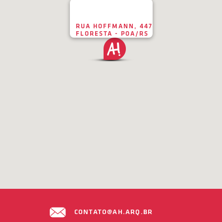
RUA HOFFMANN, 447
FLORESTA - POA/RS
CONTATO@AH.ARQ.BR