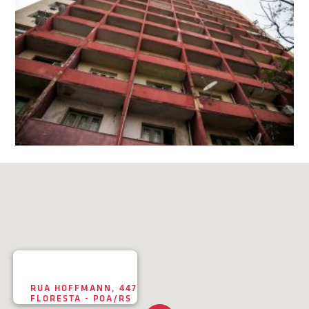
RUA HOFFMANN, 447
FLORESTA - POA/RS