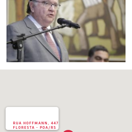
RUA HOFFMANN, 447
FLORESTA - POA/RS