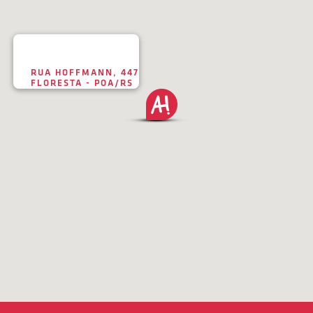
RUA HOFFMANN, 447
FLORESTA - POA/RS