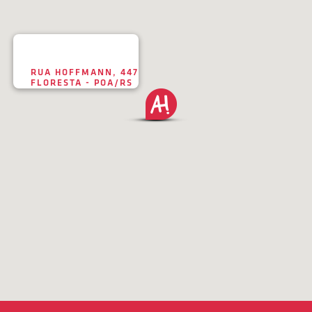
RUA HOFFMANN, 447
FLORESTA - POA/RS