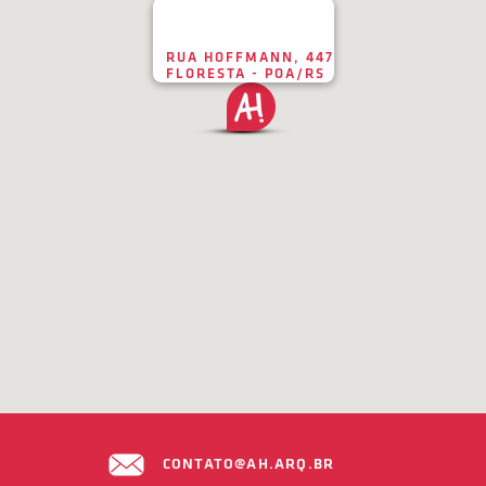
RUA HOFFMANN, 447
FLORESTA - POA/RS
CONTATO@AH.ARQ.BR