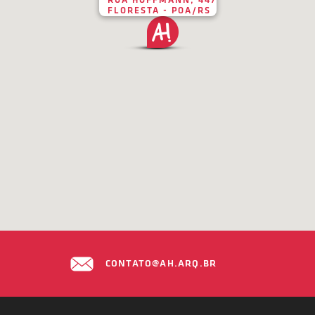
RUA HOFFMANN, 447
FLORESTA - POA/RS
CONTATO@AH.ARQ.BR