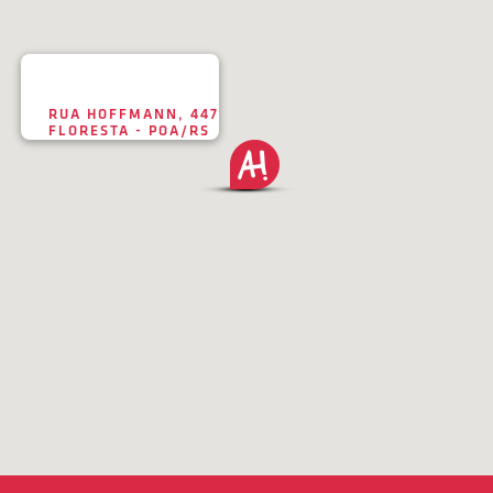
RUA HOFFMANN, 447
FLORESTA - POA/RS