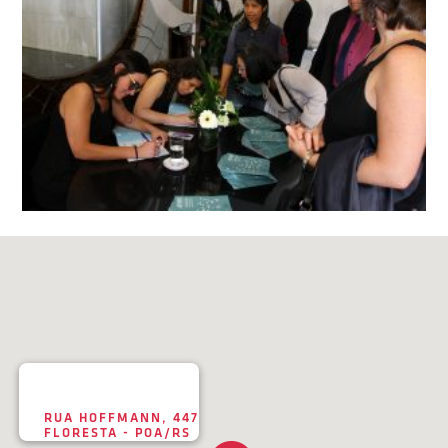
RUA HOFFMANN, 447
FLORESTA - POA/RS