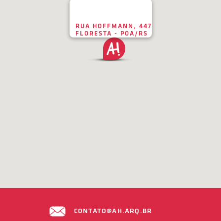
RUA HOFFMANN, 447
FLORESTA - POA/RS
CONTATO@AH.ARQ.BR