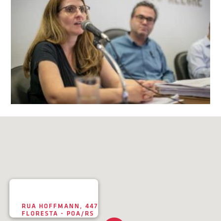
RUA HOFFMANN, 447
FLORESTA - POA/RS