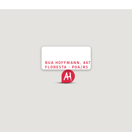
RUA HOFFMANN, 447
FLORESTA - POA/RS