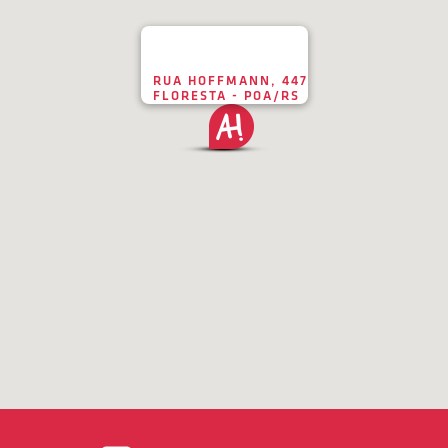
RUA HOFFMANN, 447
FLORESTA - POA/RS